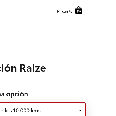
Mi carrito
(0)
ión Raize
na opción