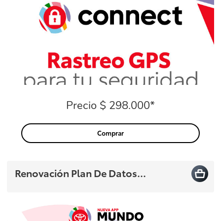
Precio $ 298.000*
Precio
Comprar
Renovación Plan De Datos...