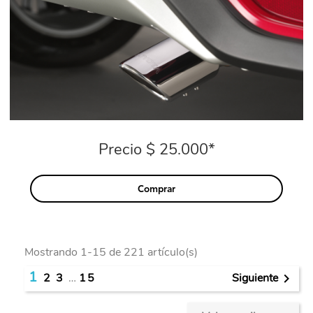
Precio $ 25.000*
Precio
Comprar
Mostrando 1-15 de 221 artículo(s)
1
Siguiente
2
3
…
15
