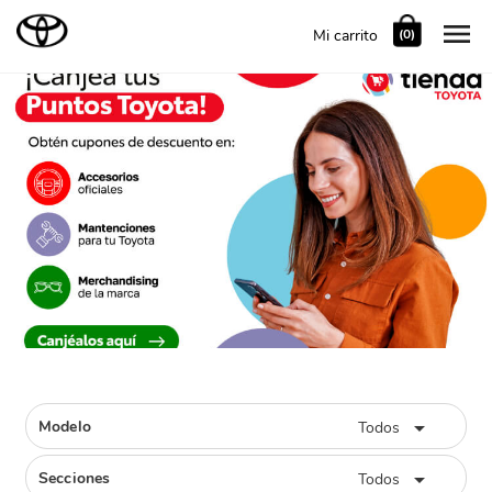

Mi carrito
(0)

Modelo
Todos

Secciones
Todos