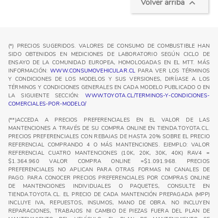
Volver arriba

(*) PRECIOS SUGERIDOS. VALORES DE CONSUMO DE COMBUSTIBLE HAN
SIDO OBTENIDOS EN MEDICIONES DE LABORATORIO SEGÚN CICLO DE
ENSAYO DE LA COMUNIDAD EUROPEA, HOMOLOGADAS EN EL MTT. MÁS
INFORMACIÓN:
WWW.CONSUMOVEHICULAR.CL
PARA VER LOS TÉRMINOS
Y CONDICIONES DE LOS MODELOS Y SUS VERSIONES, DIRÍJASE A LOS
TÉRMINOS Y CONDICIONES GENERALES EN CADA MODELO PUBLICADO O EN
LA SIGUIENTE SECCIÓN:
WWW.TOYOTA.CL/TERMINOS-Y-CONDICIONES-
COMERCIALES-POR-MODELO/
(**)ACCEDA A PRECIOS PREFERENCIALES EN EL VALOR DE LAS
MANTENCIONES A TRAVÉS DE SU COMPRA ONLINE EN TIENDA.TOYOTA.CL.
PRECIOS PREFERENCIALES CON REBAJAS DE HASTA 20% SOBRE EL PRECIO
REFERENCIAL COMPRANDO 4 O MÁS MANTENCIONES. EJEMPLO: VALOR
REFERENCIAL CUATRO MANTENCIONES (10K, 20K, 30K, 40K) RAV4 =
$1.364.960 VALOR COMPRA ONLINE =$1.091.968. PRECIOS
PREFERENCIALES NO APLICAN PARA OTRAS FORMAS NI CANALES DE
PAGO. PARA CONOCER PRECIOS PREFERENCIALES POR COMPRAS ONLINE
DE MANTENCIONES INDIVIDUALES O PAQUETES, CONSULTE EN
TIENDA.TOYOTA.CL. EL PRECIO DE CADA MANTENCIÓN PREPAGADA (MPP)
INCLUYE IVA, REPUESTOS, INSUMOS, MANO DE OBRA. NO INCLUYEN
REPARACIONES, TRABAJOS NI CAMBIO DE PIEZAS FUERA DEL PLAN DE