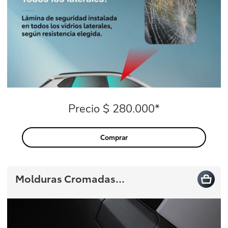
Precio $ 280.000*
Precio
Comprar
Molduras Cromadas...