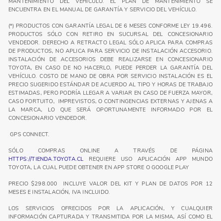
MANTENIMIENTO DEL VEHÍCULO. EL PLAN DE MANTENIMIENTO SE
ENCUENTRA EN EL MANUAL DE GARANTÍA Y SERVICIO DEL VEHÍCULO.
(*) PRODUCTOS CON GARANTÍA LEGAL DE 6 MESES CONFORME LEY 19.496.
PRODUCTOS SÓLO CON RETIRO EN SUCURSAL DEL CONCESIONARIO
VENDEDOR. DERECHO A RETRACTO LEGAL SÓLO APLICA PARA COMPRAS
DE PRODUCTOS, NO APLICA PARA SERVICIO DE INSTALACIÓN ACCESORIO.
INSTALACIÓN DE ACCESORIOS DEBE REALIZARSE EN CONCESIONARIO
TOYOTA, EN CASO DE NO HACERLO, PUEDE PERDER LA GARANTÍA DEL
VEHÍCULO. COSTO DE MANO DE OBRA POR SERVICIO INSTALACIÓN ES EL
PRECIO SUGERIDO ESTÁNDAR DE ACUERDO AL TIPO Y HORAS DE TRABAJO
ESTIMADAS, PERO PODRÍA LLEGAR A VARIAR EN CASO DE FUERZA MAYOR,
CASO FORTUITO, IMPREVISTOS, O CONTINGENCIAS EXTERNAS Y AJENAS A
LA MARCA, LO QUE SERÁ OPORTUNAMENTE INFORMADO POR EL
CONCESIONARIO VENDEDOR.
GPS CONNECT.
SÓLO COMPRAS ONLINE A TRAVÉS DE PÁGINA
HTTPS://TIENDA.TOYOTA.CL
REQUIERE USO APLICACIÓN APP MUNDO
TOYOTA, LA CUAL PUEDE OBTENER EN APP STORE O GOOGLE PLAY
PRECIO $298.000 INCLUYE VALOR DEL KIT Y PLAN DE DATOS POR 12
MESES E INSTALACIÓN, IVA INCLUIDO.
LOS SERVICIOS OFRECIDOS POR LA APLICACIÓN, Y CUALQUIER
INFORMACIÓN CAPTURADA Y TRANSMITIDA POR LA MISMA, ASÍ COMO EL