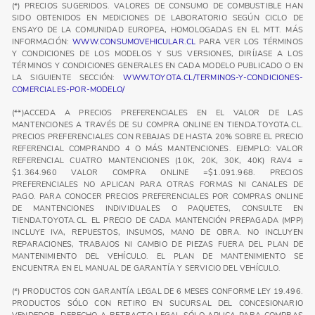
(*) PRECIOS SUGERIDOS. VALORES DE CONSUMO DE COMBUSTIBLE HAN
SIDO OBTENIDOS EN MEDICIONES DE LABORATORIO SEGÚN CICLO DE
ENSAYO DE LA COMUNIDAD EUROPEA, HOMOLOGADAS EN EL MTT. MÁS
INFORMACIÓN:
WWW.CONSUMOVEHICULAR.CL
PARA VER LOS TÉRMINOS
Y CONDICIONES DE LOS MODELOS Y SUS VERSIONES, DIRÍJASE A LOS
TÉRMINOS Y CONDICIONES GENERALES EN CADA MODELO PUBLICADO O EN
LA SIGUIENTE SECCIÓN:
WWW.TOYOTA.CL/TERMINOS-Y-CONDICIONES-
COMERCIALES-POR-MODELO/
(**)ACCEDA A PRECIOS PREFERENCIALES EN EL VALOR DE LAS
MANTENCIONES A TRAVÉS DE SU COMPRA ONLINE EN TIENDA.TOYOTA.CL.
PRECIOS PREFERENCIALES CON REBAJAS DE HASTA 20% SOBRE EL PRECIO
REFERENCIAL COMPRANDO 4 O MÁS MANTENCIONES. EJEMPLO: VALOR
REFERENCIAL CUATRO MANTENCIONES (10K, 20K, 30K, 40K) RAV4 =
$1.364.960 VALOR COMPRA ONLINE =$1.091.968. PRECIOS
PREFERENCIALES NO APLICAN PARA OTRAS FORMAS NI CANALES DE
PAGO. PARA CONOCER PRECIOS PREFERENCIALES POR COMPRAS ONLINE
DE MANTENCIONES INDIVIDUALES O PAQUETES, CONSULTE EN
TIENDA.TOYOTA.CL. EL PRECIO DE CADA MANTENCIÓN PREPAGADA (MPP)
INCLUYE IVA, REPUESTOS, INSUMOS, MANO DE OBRA. NO INCLUYEN
REPARACIONES, TRABAJOS NI CAMBIO DE PIEZAS FUERA DEL PLAN DE
MANTENIMIENTO DEL VEHÍCULO. EL PLAN DE MANTENIMIENTO SE
ENCUENTRA EN EL MANUAL DE GARANTÍA Y SERVICIO DEL VEHÍCULO.
(*) PRODUCTOS CON GARANTÍA LEGAL DE 6 MESES CONFORME LEY 19.496.
PRODUCTOS SÓLO CON RETIRO EN SUCURSAL DEL CONCESIONARIO