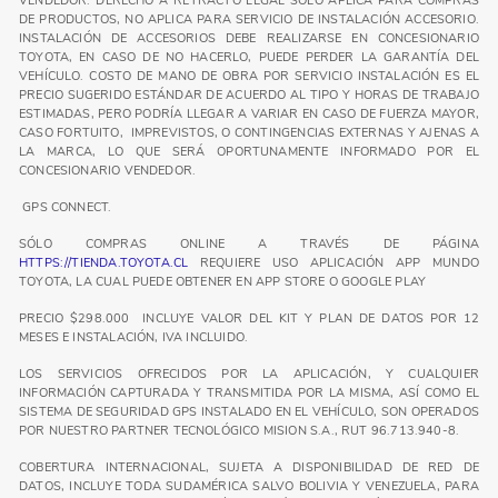
VENDEDOR. DERECHO A RETRACTO LEGAL SÓLO APLICA PARA COMPRAS
DE PRODUCTOS, NO APLICA PARA SERVICIO DE INSTALACIÓN ACCESORIO.
INSTALACIÓN DE ACCESORIOS DEBE REALIZARSE EN CONCESIONARIO
TOYOTA, EN CASO DE NO HACERLO, PUEDE PERDER LA GARANTÍA DEL
VEHÍCULO. COSTO DE MANO DE OBRA POR SERVICIO INSTALACIÓN ES EL
PRECIO SUGERIDO ESTÁNDAR DE ACUERDO AL TIPO Y HORAS DE TRABAJO
ESTIMADAS, PERO PODRÍA LLEGAR A VARIAR EN CASO DE FUERZA MAYOR,
CASO FORTUITO, IMPREVISTOS, O CONTINGENCIAS EXTERNAS Y AJENAS A
LA MARCA, LO QUE SERÁ OPORTUNAMENTE INFORMADO POR EL
CONCESIONARIO VENDEDOR.
GPS CONNECT.
SÓLO COMPRAS ONLINE A TRAVÉS DE PÁGINA
HTTPS://TIENDA.TOYOTA.CL
REQUIERE USO APLICACIÓN APP MUNDO
TOYOTA, LA CUAL PUEDE OBTENER EN APP STORE O GOOGLE PLAY
PRECIO $298.000 INCLUYE VALOR DEL KIT Y PLAN DE DATOS POR 12
MESES E INSTALACIÓN, IVA INCLUIDO.
LOS SERVICIOS OFRECIDOS POR LA APLICACIÓN, Y CUALQUIER
INFORMACIÓN CAPTURADA Y TRANSMITIDA POR LA MISMA, ASÍ COMO EL
SISTEMA DE SEGURIDAD GPS INSTALADO EN EL VEHÍCULO, SON OPERADOS
POR NUESTRO PARTNER TECNOLÓGICO MISION S.A., RUT 96.713.940-8.
COBERTURA INTERNACIONAL, SUJETA A DISPONIBILIDAD DE RED DE
DATOS, INCLUYE TODA SUDAMÉRICA SALVO BOLIVIA Y VENEZUELA, PARA