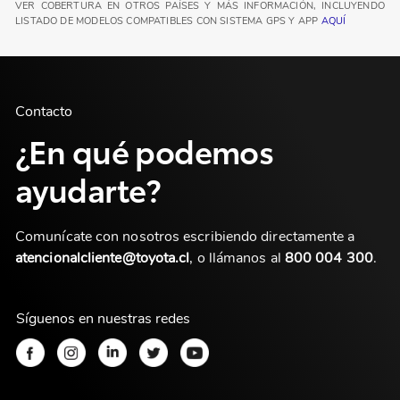
VER COBERTURA EN OTROS PAÍSES Y MÁS INFORMACIÓN, INCLUYENDO
LISTADO DE MODELOS COMPATIBLES CON SISTEMA GPS Y APP
AQUÍ
Contacto
¿En qué podemos
ayudarte?
Comunícate con nosotros escribiendo directamente a
atencionalcliente@toyota.cl
, o llámanos al
800 004 300
.
Síguenos en nuestras redes