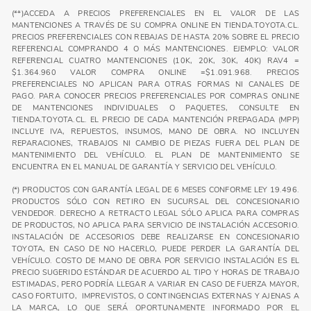
(**)ACCEDA A PRECIOS PREFERENCIALES EN EL VALOR DE LAS
MANTENCIONES A TRAVÉS DE SU COMPRA ONLINE EN TIENDA.TOYOTA.CL.
PRECIOS PREFERENCIALES CON REBAJAS DE HASTA 20% SOBRE EL PRECIO
REFERENCIAL COMPRANDO 4 O MÁS MANTENCIONES. EJEMPLO: VALOR
REFERENCIAL CUATRO MANTENCIONES (10K, 20K, 30K, 40K) RAV4 =
$1.364.960 VALOR COMPRA ONLINE =$1.091.968. PRECIOS
PREFERENCIALES NO APLICAN PARA OTRAS FORMAS NI CANALES DE
PAGO. PARA CONOCER PRECIOS PREFERENCIALES POR COMPRAS ONLINE
DE MANTENCIONES INDIVIDUALES O PAQUETES, CONSULTE EN
TIENDA.TOYOTA.CL. EL PRECIO DE CADA MANTENCIÓN PREPAGADA (MPP)
INCLUYE IVA, REPUESTOS, INSUMOS, MANO DE OBRA. NO INCLUYEN
REPARACIONES, TRABAJOS NI CAMBIO DE PIEZAS FUERA DEL PLAN DE
MANTENIMIENTO DEL VEHÍCULO. EL PLAN DE MANTENIMIENTO SE
ENCUENTRA EN EL MANUAL DE GARANTÍA Y SERVICIO DEL VEHÍCULO.
(*) PRODUCTOS CON GARANTÍA LEGAL DE 6 MESES CONFORME LEY 19.496.
PRODUCTOS SÓLO CON RETIRO EN SUCURSAL DEL CONCESIONARIO
VENDEDOR. DERECHO A RETRACTO LEGAL SÓLO APLICA PARA COMPRAS
DE PRODUCTOS, NO APLICA PARA SERVICIO DE INSTALACIÓN ACCESORIO.
INSTALACIÓN DE ACCESORIOS DEBE REALIZARSE EN CONCESIONARIO
TOYOTA, EN CASO DE NO HACERLO, PUEDE PERDER LA GARANTÍA DEL
VEHÍCULO. COSTO DE MANO DE OBRA POR SERVICIO INSTALACIÓN ES EL
PRECIO SUGERIDO ESTÁNDAR DE ACUERDO AL TIPO Y HORAS DE TRABAJO
ESTIMADAS, PERO PODRÍA LLEGAR A VARIAR EN CASO DE FUERZA MAYOR,
CASO FORTUITO, IMPREVISTOS, O CONTINGENCIAS EXTERNAS Y AJENAS A
LA MARCA, LO QUE SERÁ OPORTUNAMENTE INFORMADO POR EL