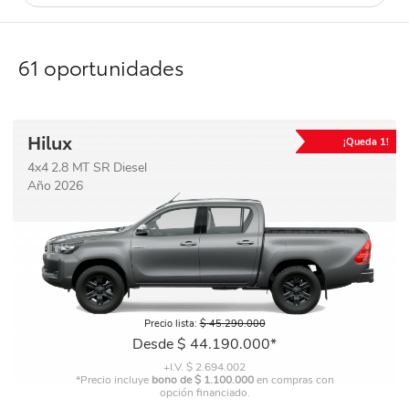
INICIO
61 oportunidades
Hilux
¡Queda 1!
4x4 2.8 MT SR Diesel
Año 2026
Precio
Precio lista:
$ 45.290.000
base
Precio
Desde $ 44.190.000*
+I.V. $ 2.694.002
*Precio incluye
bono de $ 1.100.000
en compras con
opción financiado.