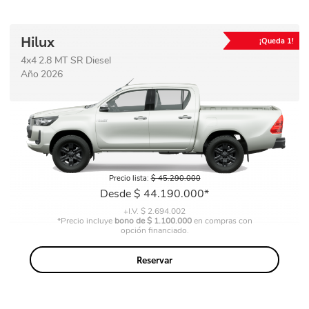
Hilux
¡Queda 1!
4x4 2.8 MT SR Diesel
Año 2026
Precio
Precio lista:
$ 45.290.000
base
Precio
Desde $ 44.190.000*
+I.V. $ 2.694.002
*Precio incluye
bono de $ 1.100.000
en compras con
opción financiado.
Reservar