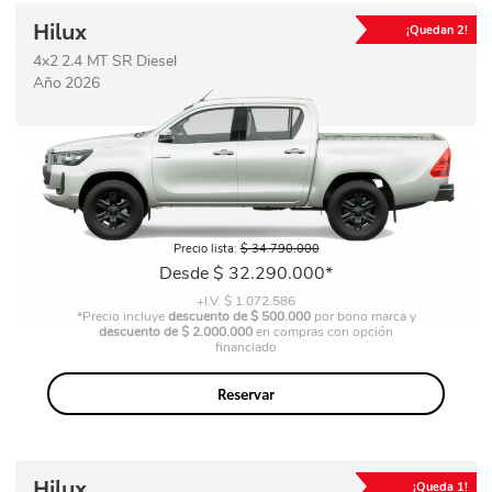
Hilux
¡Quedan 2!
4x2 2.4 MT SR Diesel
Año 2026
Precio
Precio lista:
$ 34.790.000
base
Precio
Desde $ 32.290.000*
+I.V. $ 1.072.586
*Precio incluye
descuento de $ 500.000
por bono marca y
descuento de $ 2.000.000
en compras con opción
financiado
Reservar
Hilux
¡Queda 1!