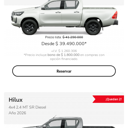
Precio
Precio lista:
$ 41.290.000
base
Precio
Desde $ 39.490.000*
+I.V. $ 1.260.306
*Precio incluye
bono de $ 1.800.000
en compras con
opción financiado.
Reservar
Hilux
¡Quedan 2!
4x4 2.4 MT SR Diesel
Año 2026