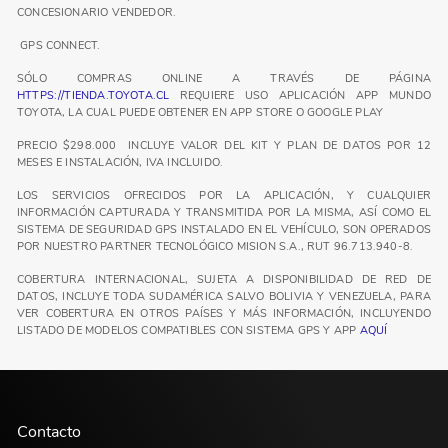
CONCESIONARIO VENDEDOR.
GPS CONNECT.
SÓLO COMPRAS ONLINE A TRAVÉS DE PÁGINA
HTTPS://TIENDA.TOYOTA.CL
REQUIERE USO APLICACIÓN APP MUNDO
TOYOTA, LA CUAL PUEDE OBTENER EN APP STORE O GOOGLE PLAY
PRECIO $298.000 INCLUYE VALOR DEL KIT Y PLAN DE DATOS POR 12
MESES E INSTALACIÓN, IVA INCLUIDO.
LOS SERVICIOS OFRECIDOS POR LA APLICACIÓN, Y CUALQUIER
INFORMACIÓN CAPTURADA Y TRANSMITIDA POR LA MISMA, ASÍ COMO EL
SISTEMA DE SEGURIDAD GPS INSTALADO EN EL VEHÍCULO, SON OPERADOS
POR NUESTRO PARTNER TECNOLÓGICO MISION S.A., RUT 96.713.940-8.
COBERTURA INTERNACIONAL, SUJETA A DISPONIBILIDAD DE RED DE
DATOS, INCLUYE TODA SUDAMÉRICA SALVO BOLIVIA Y VENEZUELA, PARA
VER COBERTURA EN OTROS PAÍSES Y MÁS INFORMACIÓN, INCLUYENDO
LISTADO DE MODELOS COMPATIBLES CON SISTEMA GPS Y APP
AQUÍ
Contacto