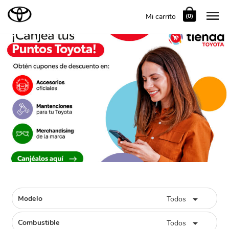

Mi carrito
(0)

Modelo
Todos

Combustible
Todos