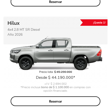
Reservar
Hilux
¡Queda 1!
4x4 2.8 MT SR Diesel
Año 2026
Precio
Precio lista:
$ 45.290.000
base
Precio
Desde $ 44.190.000*
+I.V. $ 2.694.002
*Precio incluye
bono de $ 1.100.000
en compras con
opción financiado.
Reservar