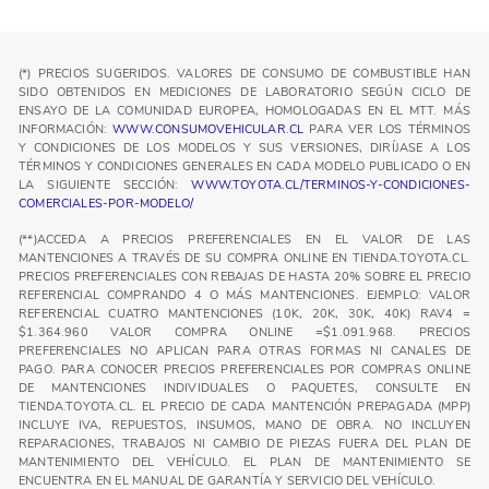
(*) PRECIOS SUGERIDOS. VALORES DE CONSUMO DE COMBUSTIBLE HAN
SIDO OBTENIDOS EN MEDICIONES DE LABORATORIO SEGÚN CICLO DE
ENSAYO DE LA COMUNIDAD EUROPEA, HOMOLOGADAS EN EL MTT. MÁS
INFORMACIÓN:
WWW.CONSUMOVEHICULAR.CL
PARA VER LOS TÉRMINOS
Y CONDICIONES DE LOS MODELOS Y SUS VERSIONES, DIRÍJASE A LOS
TÉRMINOS Y CONDICIONES GENERALES EN CADA MODELO PUBLICADO O EN
LA SIGUIENTE SECCIÓN:
WWW.TOYOTA.CL/TERMINOS-Y-CONDICIONES-
COMERCIALES-POR-MODELO/
(**)ACCEDA A PRECIOS PREFERENCIALES EN EL VALOR DE LAS
MANTENCIONES A TRAVÉS DE SU COMPRA ONLINE EN TIENDA.TOYOTA.CL.
PRECIOS PREFERENCIALES CON REBAJAS DE HASTA 20% SOBRE EL PRECIO
REFERENCIAL COMPRANDO 4 O MÁS MANTENCIONES. EJEMPLO: VALOR
REFERENCIAL CUATRO MANTENCIONES (10K, 20K, 30K, 40K) RAV4 =
$1.364.960 VALOR COMPRA ONLINE =$1.091.968. PRECIOS
PREFERENCIALES NO APLICAN PARA OTRAS FORMAS NI CANALES DE
PAGO. PARA CONOCER PRECIOS PREFERENCIALES POR COMPRAS ONLINE
DE MANTENCIONES INDIVIDUALES O PAQUETES, CONSULTE EN
TIENDA.TOYOTA.CL. EL PRECIO DE CADA MANTENCIÓN PREPAGADA (MPP)
INCLUYE IVA, REPUESTOS, INSUMOS, MANO DE OBRA. NO INCLUYEN
REPARACIONES, TRABAJOS NI CAMBIO DE PIEZAS FUERA DEL PLAN DE
MANTENIMIENTO DEL VEHÍCULO. EL PLAN DE MANTENIMIENTO SE
ENCUENTRA EN EL MANUAL DE GARANTÍA Y SERVICIO DEL VEHÍCULO.