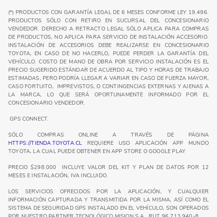
(*) PRODUCTOS CON GARANTÍA LEGAL DE 6 MESES CONFORME LEY 19.496.
PRODUCTOS SÓLO CON RETIRO EN SUCURSAL DEL CONCESIONARIO
VENDEDOR. DERECHO A RETRACTO LEGAL SÓLO APLICA PARA COMPRAS
DE PRODUCTOS, NO APLICA PARA SERVICIO DE INSTALACIÓN ACCESORIO.
INSTALACIÓN DE ACCESORIOS DEBE REALIZARSE EN CONCESIONARIO
TOYOTA, EN CASO DE NO HACERLO, PUEDE PERDER LA GARANTÍA DEL
VEHÍCULO. COSTO DE MANO DE OBRA POR SERVICIO INSTALACIÓN ES EL
PRECIO SUGERIDO ESTÁNDAR DE ACUERDO AL TIPO Y HORAS DE TRABAJO
ESTIMADAS, PERO PODRÍA LLEGAR A VARIAR EN CASO DE FUERZA MAYOR,
CASO FORTUITO, IMPREVISTOS, O CONTINGENCIAS EXTERNAS Y AJENAS A
LA MARCA, LO QUE SERÁ OPORTUNAMENTE INFORMADO POR EL
CONCESIONARIO VENDEDOR.
GPS CONNECT.
SÓLO COMPRAS ONLINE A TRAVÉS DE PÁGINA
HTTPS://TIENDA.TOYOTA.CL
REQUIERE USO APLICACIÓN APP MUNDO
TOYOTA, LA CUAL PUEDE OBTENER EN APP STORE O GOOGLE PLAY
PRECIO $298.000 INCLUYE VALOR DEL KIT Y PLAN DE DATOS POR 12
MESES E INSTALACIÓN, IVA INCLUIDO.
LOS SERVICIOS OFRECIDOS POR LA APLICACIÓN, Y CUALQUIER
INFORMACIÓN CAPTURADA Y TRANSMITIDA POR LA MISMA, ASÍ COMO EL
SISTEMA DE SEGURIDAD GPS INSTALADO EN EL VEHÍCULO, SON OPERADOS
POR NUESTRO PARTNER TECNOLÓGICO MISION S.A., RUT 96.713.940-8.