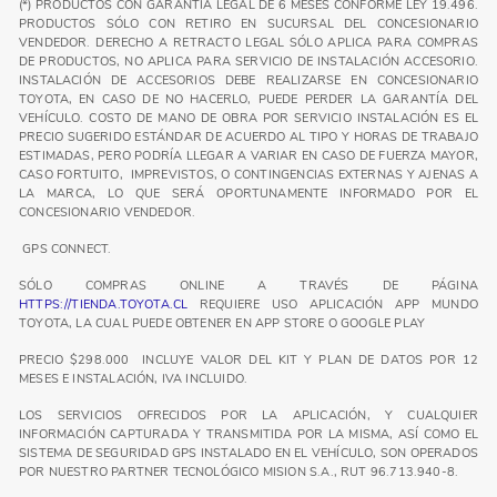
(*) PRODUCTOS CON GARANTÍA LEGAL DE 6 MESES CONFORME LEY 19.496.
PRODUCTOS SÓLO CON RETIRO EN SUCURSAL DEL CONCESIONARIO
VENDEDOR. DERECHO A RETRACTO LEGAL SÓLO APLICA PARA COMPRAS
DE PRODUCTOS, NO APLICA PARA SERVICIO DE INSTALACIÓN ACCESORIO.
INSTALACIÓN DE ACCESORIOS DEBE REALIZARSE EN CONCESIONARIO
TOYOTA, EN CASO DE NO HACERLO, PUEDE PERDER LA GARANTÍA DEL
VEHÍCULO. COSTO DE MANO DE OBRA POR SERVICIO INSTALACIÓN ES EL
PRECIO SUGERIDO ESTÁNDAR DE ACUERDO AL TIPO Y HORAS DE TRABAJO
ESTIMADAS, PERO PODRÍA LLEGAR A VARIAR EN CASO DE FUERZA MAYOR,
CASO FORTUITO, IMPREVISTOS, O CONTINGENCIAS EXTERNAS Y AJENAS A
LA MARCA, LO QUE SERÁ OPORTUNAMENTE INFORMADO POR EL
CONCESIONARIO VENDEDOR.
GPS CONNECT.
SÓLO COMPRAS ONLINE A TRAVÉS DE PÁGINA
HTTPS://TIENDA.TOYOTA.CL
REQUIERE USO APLICACIÓN APP MUNDO
TOYOTA, LA CUAL PUEDE OBTENER EN APP STORE O GOOGLE PLAY
PRECIO $298.000 INCLUYE VALOR DEL KIT Y PLAN DE DATOS POR 12
MESES E INSTALACIÓN, IVA INCLUIDO.
LOS SERVICIOS OFRECIDOS POR LA APLICACIÓN, Y CUALQUIER
INFORMACIÓN CAPTURADA Y TRANSMITIDA POR LA MISMA, ASÍ COMO EL
SISTEMA DE SEGURIDAD GPS INSTALADO EN EL VEHÍCULO, SON OPERADOS
POR NUESTRO PARTNER TECNOLÓGICO MISION S.A., RUT 96.713.940-8.