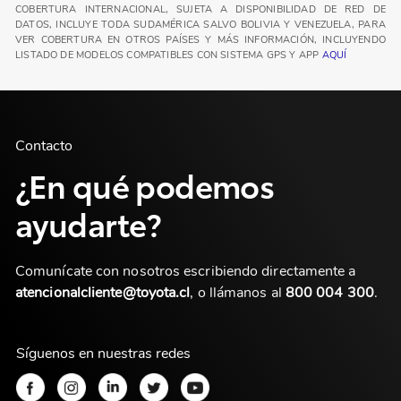
COBERTURA INTERNACIONAL, SUJETA A DISPONIBILIDAD DE RED DE
DATOS, INCLUYE TODA SUDAMÉRICA SALVO BOLIVIA Y VENEZUELA, PARA
VER COBERTURA EN OTROS PAÍSES Y MÁS INFORMACIÓN, INCLUYENDO
LISTADO DE MODELOS COMPATIBLES CON SISTEMA GPS Y APP
AQUÍ
Contacto
¿En qué podemos
ayudarte?
Comunícate con nosotros escribiendo directamente a
atencionalcliente@toyota.cl
, o llámanos al
800 004 300
.
Síguenos en nuestras redes