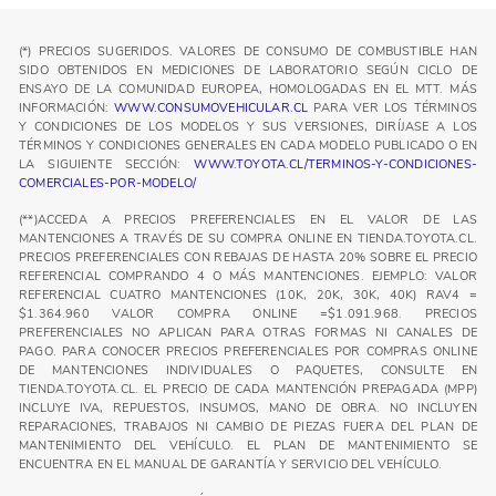
(*) PRECIOS SUGERIDOS. VALORES DE CONSUMO DE COMBUSTIBLE HAN
SIDO OBTENIDOS EN MEDICIONES DE LABORATORIO SEGÚN CICLO DE
ENSAYO DE LA COMUNIDAD EUROPEA, HOMOLOGADAS EN EL MTT. MÁS
INFORMACIÓN:
WWW.CONSUMOVEHICULAR.CL
PARA VER LOS TÉRMINOS
Y CONDICIONES DE LOS MODELOS Y SUS VERSIONES, DIRÍJASE A LOS
TÉRMINOS Y CONDICIONES GENERALES EN CADA MODELO PUBLICADO O EN
LA SIGUIENTE SECCIÓN:
WWW.TOYOTA.CL/TERMINOS-Y-CONDICIONES-
COMERCIALES-POR-MODELO/
(**)ACCEDA A PRECIOS PREFERENCIALES EN EL VALOR DE LAS
MANTENCIONES A TRAVÉS DE SU COMPRA ONLINE EN TIENDA.TOYOTA.CL.
PRECIOS PREFERENCIALES CON REBAJAS DE HASTA 20% SOBRE EL PRECIO
REFERENCIAL COMPRANDO 4 O MÁS MANTENCIONES. EJEMPLO: VALOR
REFERENCIAL CUATRO MANTENCIONES (10K, 20K, 30K, 40K) RAV4 =
$1.364.960 VALOR COMPRA ONLINE =$1.091.968. PRECIOS
PREFERENCIALES NO APLICAN PARA OTRAS FORMAS NI CANALES DE
PAGO. PARA CONOCER PRECIOS PREFERENCIALES POR COMPRAS ONLINE
DE MANTENCIONES INDIVIDUALES O PAQUETES, CONSULTE EN
TIENDA.TOYOTA.CL. EL PRECIO DE CADA MANTENCIÓN PREPAGADA (MPP)
INCLUYE IVA, REPUESTOS, INSUMOS, MANO DE OBRA. NO INCLUYEN
REPARACIONES, TRABAJOS NI CAMBIO DE PIEZAS FUERA DEL PLAN DE
MANTENIMIENTO DEL VEHÍCULO. EL PLAN DE MANTENIMIENTO SE
ENCUENTRA EN EL MANUAL DE GARANTÍA Y SERVICIO DEL VEHÍCULO.